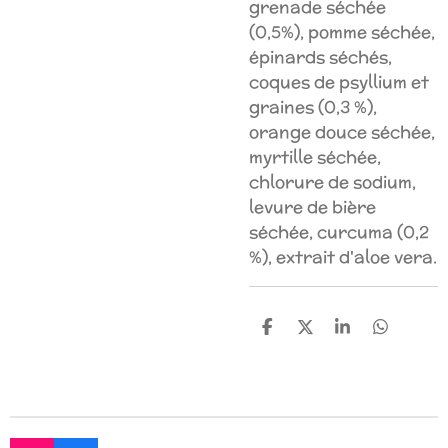
grenade séchée
(0,5%), pomme séchée,
épinards séchés,
coques de psyllium et
graines (0,3 %),
orange douce séchée,
myrtille séchée,
chlorure de sodium,
levure de bière
séchée, curcuma (0,2
%), extrait d'aloe vera.
P
P
P
P
a
a
a
a
r
r
r
r
t
t
t
t
a
a
a
a
g
g
g
g
e
e
e
e