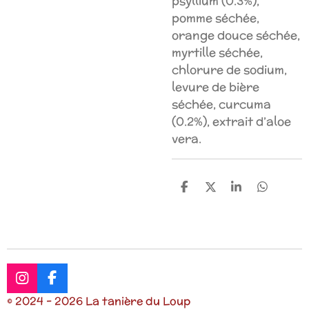
psyllium (0.3%),
pomme séchée,
orange douce séchée,
myrtille séchée,
chlorure de sodium,
levure de bière
séchée, curcuma
(0.2%), extrait d’aloe
vera.
P
P
P
P
a
a
a
a
r
r
r
r
t
t
t
t
a
a
a
a
g
g
g
g
e
e
e
e
r
r
r
r
I
F
n
a
© 2024 - 2026 La tanière du Loup