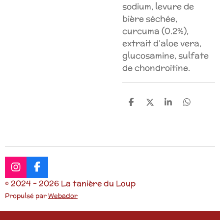
sodium, levure de
bière séchée,
curcuma (0.2%),
extrait d’aloe vera,
glucosamine, sulfate
de chondroïtine.
P
P
P
P
a
a
a
a
r
r
r
r
t
t
t
t
a
a
a
a
g
g
g
g
e
e
e
e
r
r
r
r
I
F
n
a
© 2024 - 2026 La tanière du Loup
s
c
Propulsé par
Webador
t
e
a
b