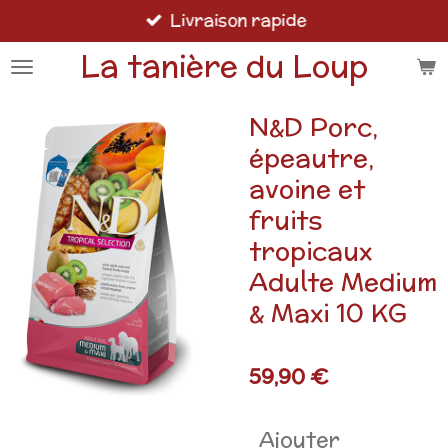
Livraison rapide
Passer
au
La tanière du Loup
contenu
principal
N&D Porc,
épeautre,
avoine et
fruits
tropicaux
Adulte Medium
& Maxi 10 KG
59,90 €
Ajouter