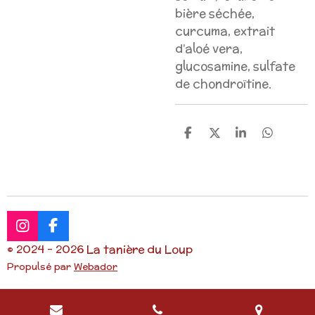
bière séchée,
curcuma, extrait
d’aloé vera,
glucosamine, sulfate
de chondroïtine.
P
P
P
P
a
a
a
a
r
r
r
r
t
t
t
t
a
a
a
a
g
g
g
g
e
e
e
e
r
r
r
r
I
F
n
a
© 2024 - 2026 La tanière du Loup
s
c
Propulsé par
Webador
t
e
a
b
g
o