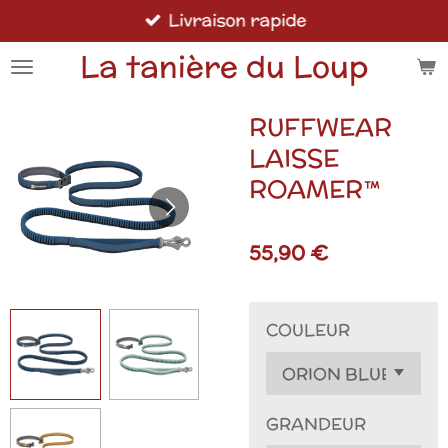
Livraison rapide
Passer
au
La tanière du Loup
contenu
principal
RUFFWEAR
LAISSE
ROAMER™
55,90 €
COULEUR
GRANDEUR