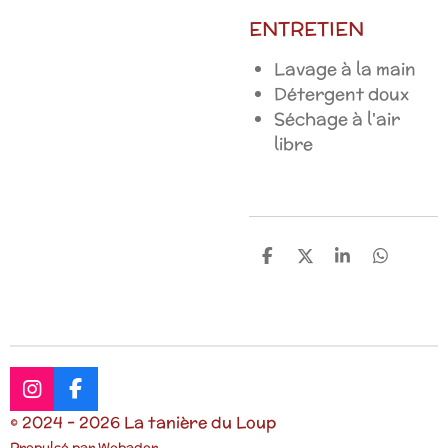
ENTRETIEN
Lavage à la main
Détergent doux
Séchage à l'air
libre
P
P
P
P
a
a
a
a
r
r
r
r
t
t
t
t
a
a
a
a
g
g
g
g
e
e
e
e
r
r
r
r
I
F
n
a
© 2024 - 2026 La tanière du Loup
s
c
Propulsé par
Webador