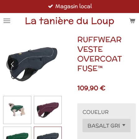
Magasin local
Passer
au
La tanière du Loup
contenu
principal
RUFFWEAR
VESTE
OVERCOAT
FUSE™
109,90 €
COUELUR