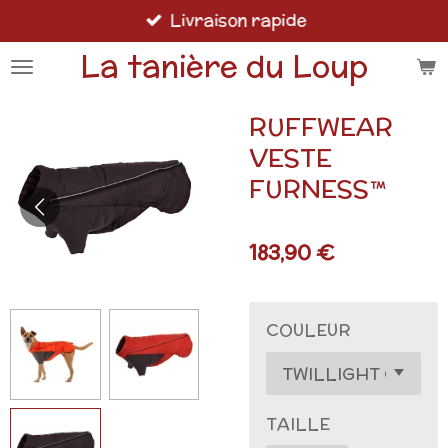
Livraison rapide
Passer
au
La tanière du Loup
contenu
principal
RUFFWEAR
VESTE
FURNESS™
183,90 €
COULEUR
TAILLE