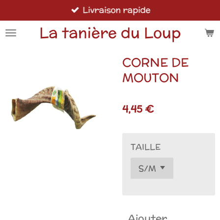
Livraison rapide
Passer
au
La tanière du Loup
contenu
principal
CORNE DE
MOUTON
4,45 €
TAILLE
Ajouter