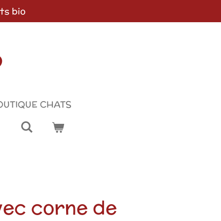
ts bio
p
OUTIQUE CHATS
ec corne de