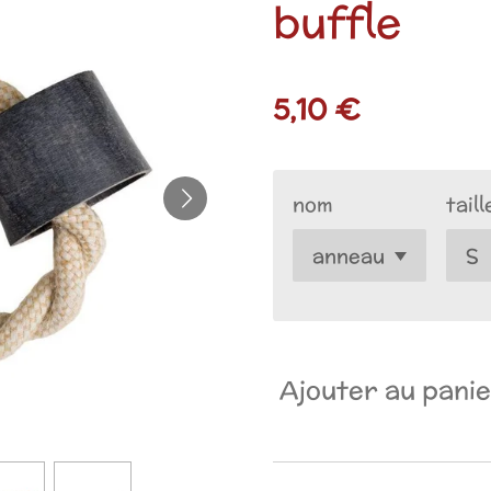
buffle
5,10 €
nom
taill
Ajouter au pani