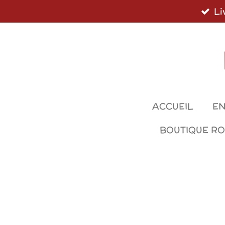
Li
Passer
au
contenu
principal
ACCUEIL
EN
BOUTIQUE R