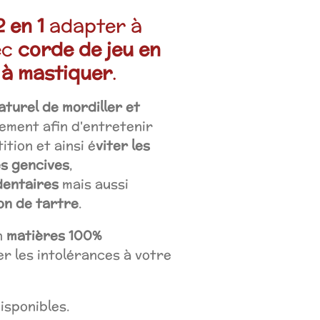
 en 1
adapter à
ec
corde de jeu en
 à mastiquer
.
aturel de mordiller et
ement afin d'entretenir
tion et ainsi é
viter les
es gencives
,
entaires
mais aussi
ion de tartre
.
n
matières 100%
ter les intolérances à votre
isponibles.