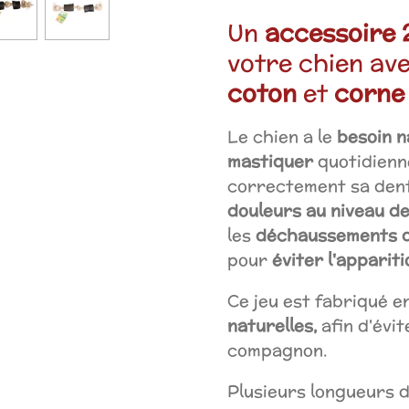
Un
accessoire 2
votre chien av
coton
et
corne
Le chien a le
besoin n
mastiquer
quotidienn
correctement sa denti
douleurs au niveau d
les
déchaussements d
pour
éviter l'apparit
Ce jeu est fabriqué e
naturelles,
afin d'évi
compagnon.
Plusieurs longueurs d