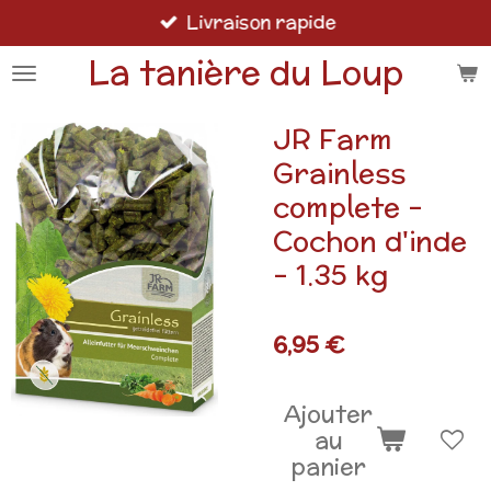
Livraison rapide
Passer
au
La tanière du Loup
contenu
principal
JR Farm
Grainless
complete -
Cochon d'inde
- 1.35 kg
6,95 €
Ajouter
au
panier