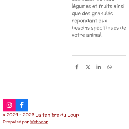
légumes et fruits ainsi
que des granulés
répondant aux
besoins spécifiques de
votre animal.
P
P
P
P
a
a
a
a
r
r
r
r
t
t
t
t
a
a
a
a
g
g
g
g
e
e
e
e
r
r
r
r
I
F
n
a
© 2024 - 2026 La tanière du Loup
s
c
Propulsé par
Webador
t
e