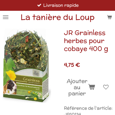
Livraison rapide
Passer
au
La tanière du Loup
contenu
principal
JR Grainless
herbes pour
cobaye 400 g
4,75 €
Ajouter
au
panier
Référence de l'article:
JR10114