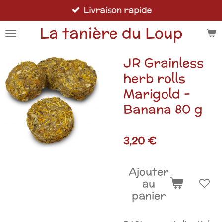
Livraison rapide
Passer
au
La tanière du Loup
contenu
principal
JR Grainless
herb rolls
Marigold -
Banana 80 g
3,20 €
Ajouter
au
panier