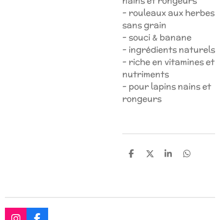
nains et rongeurs
- rouleaux aux herbes
sans grain
- souci & banane
- ingrédients naturels
- riche en vitamines et
nutriments
- pour lapins nains et
rongeurs
P
P
P
P
a
a
a
a
r
r
r
r
t
t
t
t
a
a
a
a
g
g
g
g
e
e
e
e
r
r
r
r