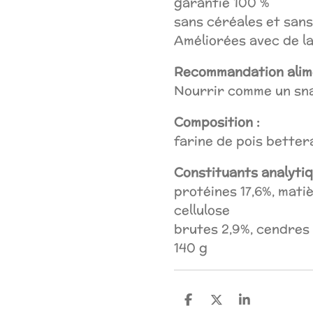
garantie 100 %
sans céréales et sans
Améliorées avec de la
Recommandation alime
Nourrir comme un sn
Composition :
farine de pois bette
Constituants analytiq
protéines 17,6%, mati
cellulose
brutes 2,9%, cendres 
140 g
P
P
P