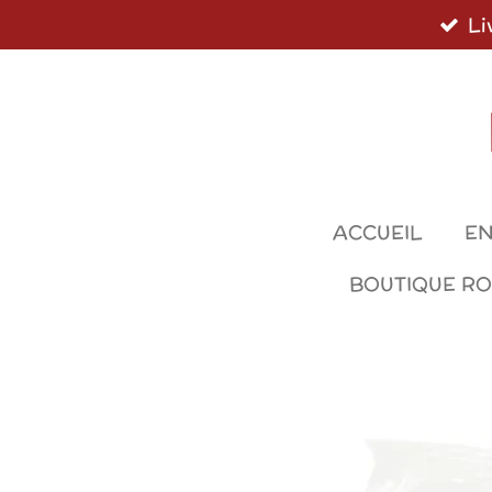
Li
Passer
au
contenu
principal
ACCUEIL
EN
BOUTIQUE R