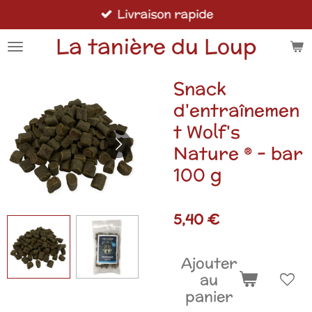
Livraison rapide
Passer
au
La tanière du Loup
contenu
principal
Snack
d'entraînemen
t Wolf's
Nature ® - bar
100 g
5,40 €
Ajouter
au
panier