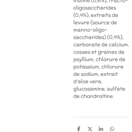
inuline (0,6%), fructo-
oligosaccharides
(0,4%), extraits de
levure (source de
manno-oligo-
saccharides) (0,4%),
carbonate de calcium,
cosses et graines de
psyllium, chlorure de
potassium, chlorure
de sodium, extrait
d’aloe vera,
glucosamine, sulfate
de chondroïtine.
P
P
P
P