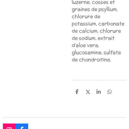
luzerne, cosses et
graines de psyllium,
chlorure de
potassium, carbonate
de calcium, chlorure
de sodium, extrait
d’aloe vera,
glucosamine, sulfate
de chondroïtine.
P
P
P
P
a
a
a
a
r
r
r
r
t
t
t
t
a
a
a
a
g
g
g
g
e
e
e
e
r
r
r
r