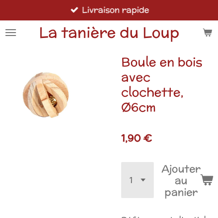
Livraison rapide
Passer
au
La tanière du Loup
contenu
principal
Boule en bois
avec
clochette,
Ø6cm
1,90 €
Ajouter
au
panier