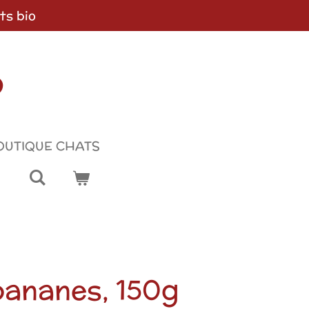
ts bio
p
OUTIQUE CHATS
bananes, 150g