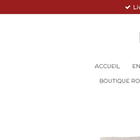
Li
Passer
au
contenu
principal
ACCUEIL
EN
BOUTIQUE R