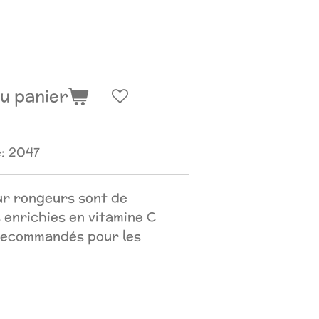
u panier
:
2047
r rongeurs sont de
s enrichies en vitamine C
recommandés pour les