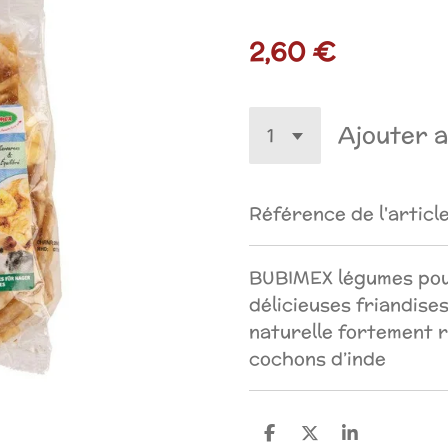
2,60 €
Ajouter a
Référence de l'article
BUBIMEX légumes pou
délicieuses friandise
naturelle fortement 
cochons d’inde
P
P
P