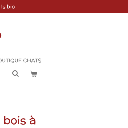
ts bio
p
OUTIQUE CHATS
 bois à