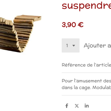
suspendre
3,90 €
Ajouter a
Référence de l'article
Pour l’amusement de
dans la cage. Modulab
P
P
P