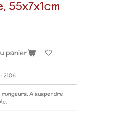
, 55x7x1cm
u panier
:
2106
s rongeurs. A suspendre
le.