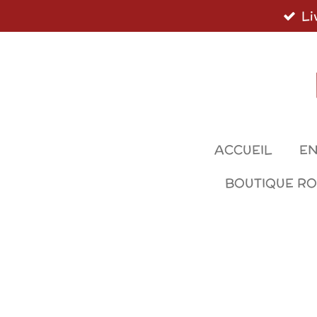
Li
Passer
au
contenu
principal
ACCUEIL
EN
BOUTIQUE R