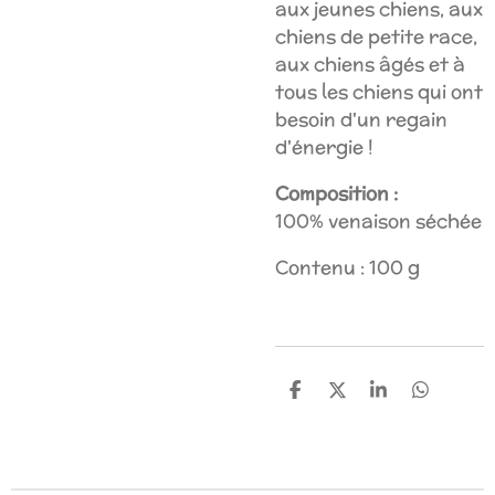
aux jeunes chiens, aux
chiens de petite race,
aux chiens âgés et à
tous les chiens qui ont
besoin d'un regain
d'énergie !
Composition :
100% venaison séchée
Contenu : 100 g
P
P
P
P
a
a
a
a
r
r
r
r
t
t
t
t
a
a
a
a
g
g
g
g