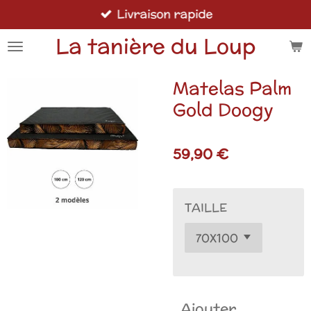
Livraison rapide
Passer
au
La tanière du Loup
contenu
principal
Matelas Palm
Gold Doogy
59,90 €
TAILLE
Ajouter