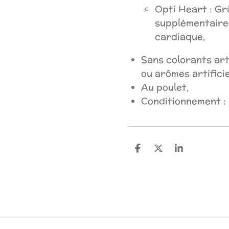
Opti Heart : Gr
supplémentaire 
cardiaque,
Sans colorants art
ou arômes artificie
Au poulet,
Conditionnement : 
P
P
P
a
a
a
r
r
r
t
t
t
a
a
a
g
g
g
e
e
e
r
r
r