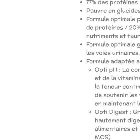
77% des protéines 
Pauvre en glucide
Formule optimale p
de protéines / 20
nutriments et tau
Formule optimale g
les voies urinaire
Formule adaptée a
Opti pH : La co
et de la vitami
la teneur cont
de soutenir les
en maintenant l
Opti Digest : G
hautement diges
alimentaires et
MOS)