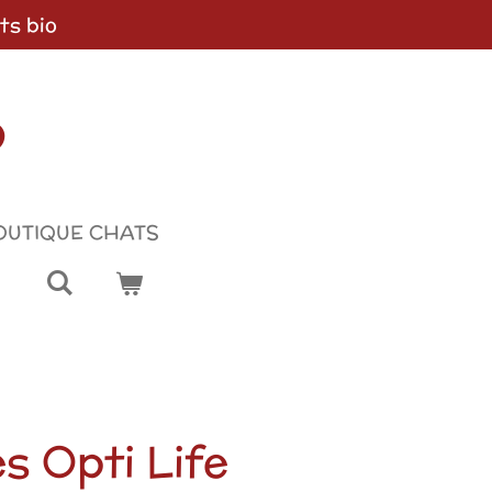
ts bio
p
OUTIQUE CHATS
s Opti Life