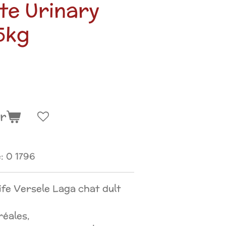
te Urinary
.5kg
er
:
0 1796
ife Versele Laga chat dult
réales,