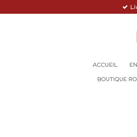
Li
Passer
au
contenu
principal
ACCUEIL
EN
BOUTIQUE R