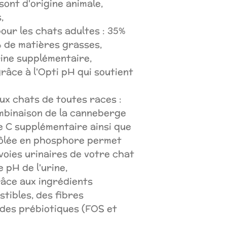
sont d'origine animale,
s,
our les chats adultes : 35%
% de matières grasses,
rine supplémentaire,
râce à l'Opti pH qui soutient
s,
ux chats de toutes races :
mbinaison de la canneberge
ne C supplémentaire ainsi que
rôlée en phosphore permet
 voies urinaires de votre chat
e pH de l'urine,
râce aux ingrédients
tibles, des fibres
 des prébiotiques (FOS et