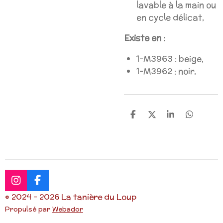
lavable à la main ou
en cycle délicat,
Existe en :
1-M3963 : beige,
1-M3962 : noir,
P
P
P
P
a
a
a
a
r
r
r
r
t
t
t
t
a
a
a
a
g
g
g
g
e
e
e
e
r
r
r
r
I
F
n
a
© 2024 - 2026 La tanière du Loup
s
c
Propulsé par
Webador
t
e