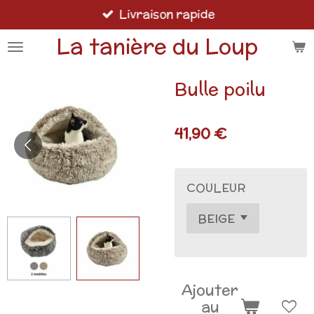
Livraison rapide
Passer
au
La tanière du Loup
contenu
principal
Bulle poilu
41,90 €
COULEUR
Ajouter
au