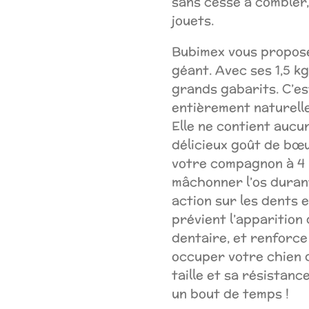
sans cesse à combler,
jouets.
Bubimex vous propose
géant. Avec ses 1,5 kg
grands gabarits. C’e
entièrement naturelle,
Elle ne contient aucu
délicieux goût de bœuf
votre compagnon à 4 p
mâchonner l’os duran
action sur les dents e
prévient l’apparition
dentaire, et renforce
occuper votre chien 
taille et sa résistanc
un bout de temps !