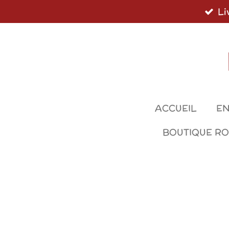
Li
Passer
au
contenu
principal
ACCUEIL
EN
BOUTIQUE R