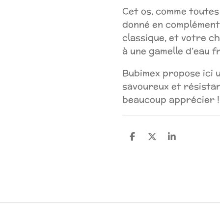
Cet os, comme toutes 
donné en complément 
classique, et votre c
à une gamelle d’eau f
Bubimex propose ici u
savoureux et résistan
beaucoup apprécier !
P
P
P
a
a
a
r
r
r
t
t
t
a
a
a
g
g
g
e
e
e
r
r
r