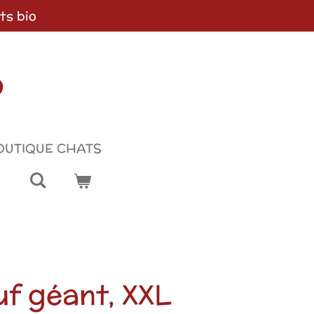
ts bio
p
OUTIQUE CHATS
f géant, XXL